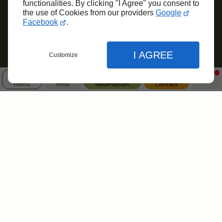
functionalities. By clicking "I Agree" you consent to
the use of Cookies from our providers
Google
Facebook
.
I AGREE
Customize
Menu
Infos
Réservation
Contact
Fermer
Fermer
Fermer
Réglages de l'affichage
Accueil
Préférences d'affichage du site